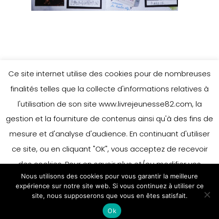
Ce site internet utilise des cookies pour de nombreuses
finalités telles que la collecte d'informations relatives à
l'utilisation de son site www.livrejeunesse82.com, la
gestion et la fourniture de contenus ainsi qu'à des fins de
mesure et d'analyse d'audience. En continuant d'utiliser
ce site, ou en cliquant "OK", vous acceptez de recevoir
des cookies. Pour en savoir plus et/ou modifier vos
Nous utilisons des cookies pour vous garantir la meilleure
préférences en matière de cookies, merci de vous référer
expérience sur notre site web. Si vous continuez à utiliser ce
à notre politique sur les cookies.
site, nous supposerons que vous en êtes satisfait.
Accepter
Ok
En savoir plus