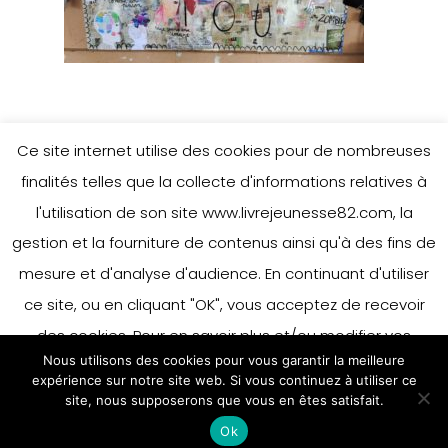
Ce site internet utilise des cookies pour de nombreuses
finalités telles que la collecte d'informations relatives à
l'utilisation de son site www.livrejeunesse82.com, la
gestion et la fourniture de contenus ainsi qu'à des fins de
mesure et d'analyse d'audience. En continuant d'utiliser
ce site, ou en cliquant "OK", vous acceptez de recevoir
des cookies. Pour en savoir plus et/ou modifier vos
Nous utilisons des cookies pour vous garantir la meilleure
préférences en matière de cookies, merci de vous référer
expérience sur notre site web. Si vous continuez à utiliser ce
à notre politique sur les cookies.
site, nous supposerons que vous en êtes satisfait.
Accepter
Ok
En savoir plus