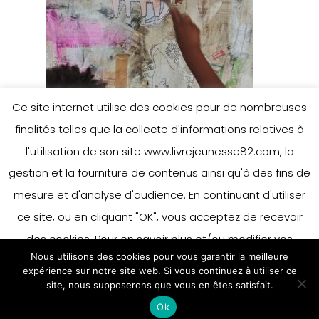
Ce site internet utilise des cookies pour de nombreuses
finalités telles que la collecte d'informations relatives à
l'utilisation de son site www.livrejeunesse82.com, la
gestion et la fourniture de contenus ainsi qu'à des fins de
mesure et d'analyse d'audience. En continuant d'utiliser
ce site, ou en cliquant "OK", vous acceptez de recevoir
des cookies. Pour en savoir plus et/ou modifier vos
Nous utilisons des cookies pour vous garantir la meilleure
préférences en matière de cookies, merci de vous référer
expérience sur notre site web. Si vous continuez à utiliser ce
à notre politique sur les cookies.
site, nous supposerons que vous en êtes satisfait.
Accepter
Ok
En savoir plus