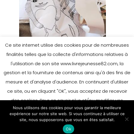
Ce site internet utilise des cookies pour de nombreuses
finalités telles que la collecte d'informations relatives à
l'utilisation de son site www.livrejeunesse82.com, la
gestion et la fourniture de contenus ainsi qu'à des fins de
mesure et d'analyse d'audience. En continuant d'utiliser
ce site, ou en cliquant "OK", vous acceptez de recevoir
des cookies. Pour en savoir plus et/ou modifier vos
Nous utilisons des cookies pour vous garantir la meilleure
préférences en matière de cookies, merci de vous référer
expérience sur notre site web. Si vous continuez à utiliser ce
à notre politique sur les cookies.
site, nous supposerons que vous en êtes satisfait.
Accepter
Ok
En savoir plus