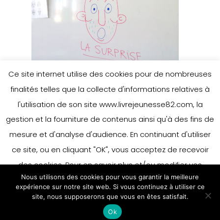
Ce site internet utilise des cookies pour de nombreuses
finalités telles que la collecte d'informations relatives à
l'utilisation de son site www.livrejeunesse82.com, la
gestion et la fourniture de contenus ainsi qu'à des fins de
mesure et d'analyse d'audience. En continuant d'utiliser
ce site, ou en cliquant "OK", vous acceptez de recevoir
des cookies. Pour en savoir plus et/ou modifier vos
Nous utilisons des cookies pour vous garantir la meilleure
préférences en matière de cookies, merci de vous référer
expérience sur notre site web. Si vous continuez à utiliser ce
à notre politique sur les cookies.
site, nous supposerons que vous en êtes satisfait.
Accepter
Ok
En savoir plus