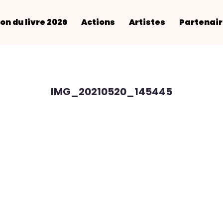
on du livre 2026
Actions
Artistes
Partenai
IMG_20210520_145445