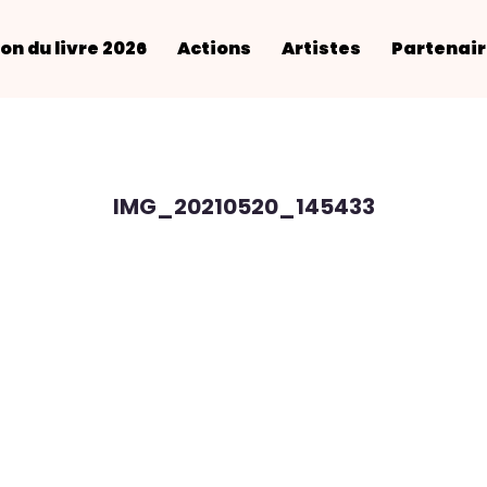
on du livre 2026
Actions
Artistes
Partenai
IMG_20210520_145433