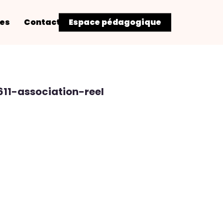
res
Contact
Espace pédagogique
11-association-reel