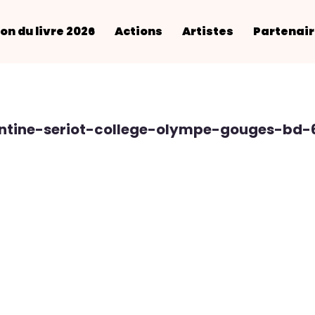
on du livre 2026
Actions
Artistes
Partenai
entine-seriot-college-olympe-gouges-bd-6