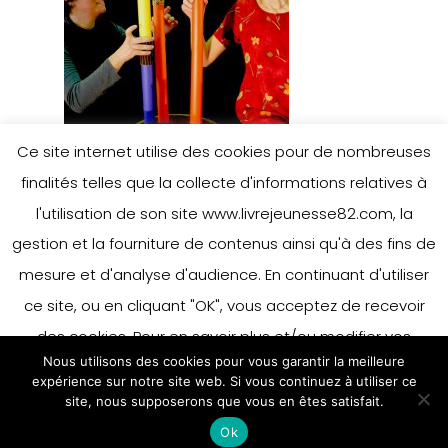
Ce site internet utilise des cookies pour de nombreuses
finalités telles que la collecte d'informations relatives à
l'utilisation de son site www.livrejeunesse82.com, la
gestion et la fourniture de contenus ainsi qu'à des fins de
mesure et d'analyse d'audience. En continuant d'utiliser
Leave a Reply
ce site, ou en cliquant "OK", vous acceptez de recevoir
des cookies. Pour en savoir plus et/ou modifier vos
Nous utilisons des cookies pour vous garantir la meilleure
préférences en matière de cookies, merci de vous référer
You must be
logged in
to post a
expérience sur notre site web. Si vous continuez à utiliser ce
à notre politique sur les cookies.
site, nous supposerons que vous en êtes satisfait.
Accepter
comment.
Ok
En savoir plus