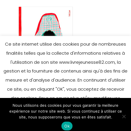
Ce site internet utilise des cookies pour de nombreuses
finalités telles que la collecte d'informations relatives à
l'utilisation de son site www.livrejeunesse82.com, la
gestion et la fourniture de contenus ainsi qu'à des fins de
mesure et d'analyse d'audience. En continuant d'utiliser
ce site, ou en cliquant "OK", vous acceptez de recevoir
des cookies. Pour en savoir plus et/ou modifier vos
Nous utilisons des cookies pour vous garantir la meilleure
préférences en matière de cookies, merci de vous référer
expérience sur notre site web. Si vous continuez à utiliser ce
à notre politique sur les cookies.
site, nous supposerons que vous en êtes satisfait.
Accepter
Ok
En savoir plus