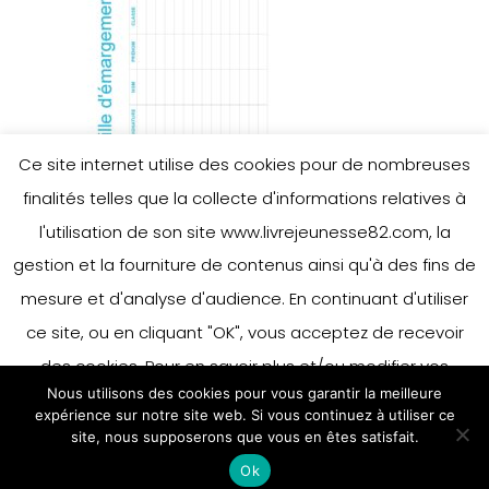
Ce site internet utilise des cookies pour de nombreuses
finalités telles que la collecte d'informations relatives à
l'utilisation de son site www.livrejeunesse82.com, la
gestion et la fourniture de contenus ainsi qu'à des fins de
mesure et d'analyse d'audience. En continuant d'utiliser
ce site, ou en cliquant "OK", vous acceptez de recevoir
des cookies. Pour en savoir plus et/ou modifier vos
Nous utilisons des cookies pour vous garantir la meilleure
préférences en matière de cookies, merci de vous référer
expérience sur notre site web. Si vous continuez à utiliser ce
à notre politique sur les cookies.
site, nous supposerons que vous en êtes satisfait.
Accepter
Ok
En savoir plus