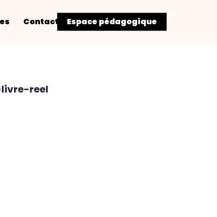
res
Contact
Espace pédagogique
ivre-reel