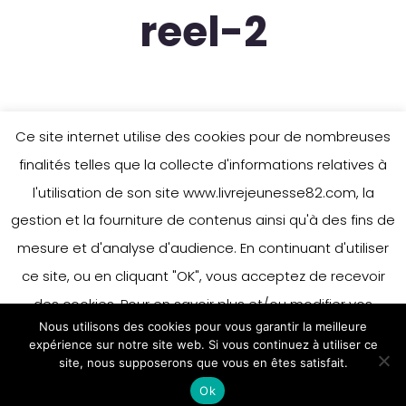
reel-2
Ce site internet utilise des cookies pour de nombreuses
finalités telles que la collecte d'informations relatives à
contes-au-carre-loic-gaume-
l'utilisation de son site www.livrejeunesse82.com, la
salon-livre-reel-2
gestion et la fourniture de contenus ainsi qu'à des fins de
mesure et d'analyse d'audience. En continuant d'utiliser
ce site, ou en cliquant "OK", vous acceptez de recevoir
des cookies. Pour en savoir plus et/ou modifier vos
Nous utilisons des cookies pour vous garantir la meilleure
préférences en matière de cookies, merci de vous référer
expérience sur notre site web. Si vous continuez à utiliser ce
à notre politique sur les cookies.
site, nous supposerons que vous en êtes satisfait.
Accepter
Ok
En savoir plus