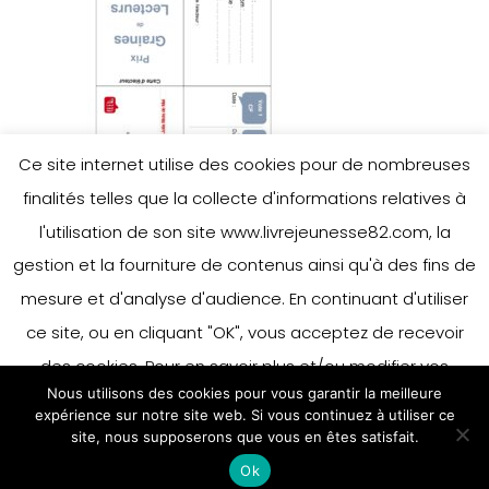
Ce site internet utilise des cookies pour de nombreuses
finalités telles que la collecte d'informations relatives à
l'utilisation de son site www.livrejeunesse82.com, la
gestion et la fourniture de contenus ainsi qu'à des fins de
mesure et d'analyse d'audience. En continuant d'utiliser
ce site, ou en cliquant "OK", vous acceptez de recevoir
des cookies. Pour en savoir plus et/ou modifier vos
Nous utilisons des cookies pour vous garantir la meilleure
préférences en matière de cookies, merci de vous référer
expérience sur notre site web. Si vous continuez à utiliser ce
à notre politique sur les cookies.
site, nous supposerons que vous en êtes satisfait.
Accepter
Ok
En savoir plus