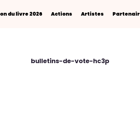
on du livre 2026
Actions
Artistes
Partenai
bulletins-de-vote-hc3p