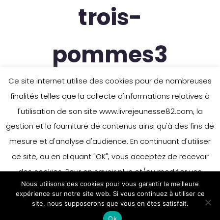
trois-
pommes3
Ce site internet utilise des cookies pour de nombreuses
finalités telles que la collecte d'informations relatives à
l'utilisation de son site www.livrejeunesse82.com, la
gestion et la fourniture de contenus ainsi qu'à des fins de
mesure et d'analyse d'audience. En continuant d'utiliser
ce site, ou en cliquant "OK", vous acceptez de recevoir
des cookies. Pour en savoir plus et/ou modifier vos
Nous utilisons des cookies pour vous garantir la meilleure
préférences en matière de cookies, merci de vous référer
expérience sur notre site web. Si vous continuez à utiliser ce
à notre politique sur les cookies.
site, nous supposerons que vous en êtes satisfait.
Accepter
Ok
En savoir plus