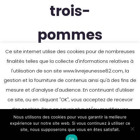
trois-
pommes
Ce site internet utilise des cookies pour de nombreuses
finalités telles que la collecte d'informations relatives à
l'utilisation de son site www.livrejeunesse82.com, la
gestion et la fourniture de contenus ainsi qu'à des fins de
mesure et d'analyse d'audience. En continuant d'utiliser
ce site, ou en cliquant "OK", vous acceptez de recevoir
des cookies. Pour en savoir plus et/ou modifier vos
Nous utilisons des cookies pour vous garantir la meilleure
préférences en matière de cookies, merci de vous référer
expérience sur notre site web. Si vous continuez à utiliser ce
à notre politique sur les cookies.
site, nous supposerons que vous en êtes satisfait.
Accepter
Ok
En savoir plus