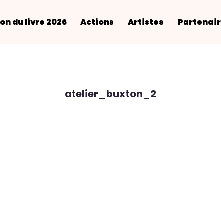
on du livre 2026
Actions
Artistes
Partenai
atelier_buxton_2