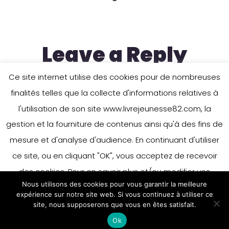
Leave a Reply
Ce site internet utilise des cookies pour de nombreuses
finalités telles que la collecte d'informations relatives à
You must be
logged in
to post a
l'utilisation de son site www.livrejeunesse82.com, la
comment.
gestion et la fourniture de contenus ainsi qu'à des fins de
mesure et d'analyse d'audience. En continuant d'utiliser
ce site, ou en cliquant "OK", vous acceptez de recevoir
des cookies. Pour en savoir plus et/ou modifier vos
Nous utilisons des cookies pour vous garantir la meilleure
préférences en matière de cookies, merci de vous référer
expérience sur notre site web. Si vous continuez à utiliser ce
à notre politique sur les cookies.
site, nous supposerons que vous en êtes satisfait.
Accepter
Ok
En savoir plus