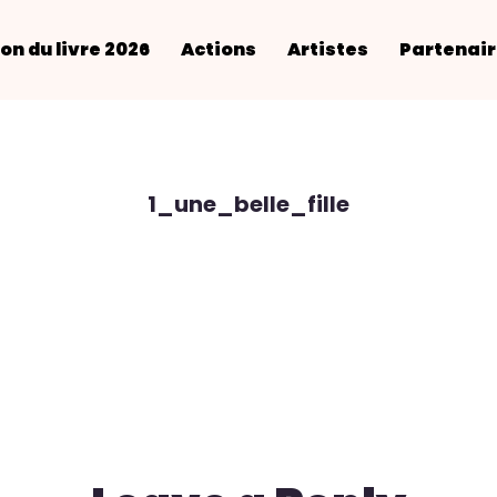
on du livre 2026
Actions
Artistes
Partenai
1_une_belle_fille