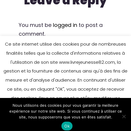
Leave a Reply
You must be
logged in
to post a
comment.
Ce site internet utilise des cookies pour de nombreuses
finalités telles que la collecte d'informations relatives à
l'utilisation de son site www.livrejeunesse82.com, la
gestion et la fourniture de contenus ainsi qu'à des fins de
mesure et d'analyse d'audience. En continuant d'utiliser
ce site, ou en cliquant "OK", vous acceptez de recevoir
des cookies. Pour en savoir plus et/ou modifier vos
Nous utilisons des cookies pour vous garantir la meilleure
préférences en matière de cookies, merci de vous référer
expérience sur notre site web. Si vous continuez à utiliser ce
à notre politique sur les cookies.
site, nous supposerons que vous en êtes satisfait.
Accepter
Ok
En savoir plus