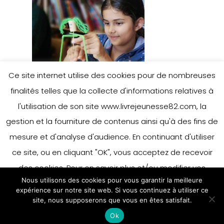
Ce site internet utilise des cookies pour de nombreuses
finalités telles que la collecte d'informations relatives à
l'utilisation de son site www.livrejeunesse82.com, la
gestion et la fourniture de contenus ainsi qu'à des fins de
mesure et d'analyse d'audience. En continuant d'utiliser
ce site, ou en cliquant "OK", vous acceptez de recevoir
des cookies. Pour en savoir plus et/ou modifier vos
Nous utilisons des cookies pour vous garantir la meilleure
préférences en matière de cookies, merci de vous référer
expérience sur notre site web. Si vous continuez à utiliser ce
à notre politique sur les cookies.
site, nous supposerons que vous en êtes satisfait.
Accepter
Ok
En savoir plus