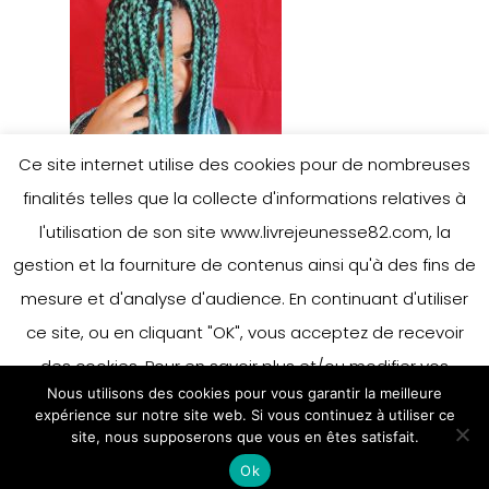
Ce site internet utilise des cookies pour de nombreuses
finalités telles que la collecte d'informations relatives à
l'utilisation de son site www.livrejeunesse82.com, la
gestion et la fourniture de contenus ainsi qu'à des fins de
mesure et d'analyse d'audience. En continuant d'utiliser
ce site, ou en cliquant "OK", vous acceptez de recevoir
des cookies. Pour en savoir plus et/ou modifier vos
Nous utilisons des cookies pour vous garantir la meilleure
préférences en matière de cookies, merci de vous référer
expérience sur notre site web. Si vous continuez à utiliser ce
à notre politique sur les cookies.
site, nous supposerons que vous en êtes satisfait.
Accepter
Ok
En savoir plus