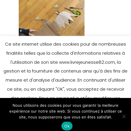
Ce site internet utilise des cookies pour de nombreuses
finalités telles que la collecte d'informations relatives à
l'utilisation de son site www.livrejeunesse82.com, la
gestion et la fourniture de contenus ainsi qu'à des fins de
mesure et d'analyse d'audience. En continuant d'utiliser
ce site, ou en cliquant "OK", vous acceptez de recevoir
des cookies. Pour en savoir plus et/ou modifier vos
Nous utilisons des cookies pour vous garantir la meilleure
préférences en matière de cookies, merci de vous référer
expérience sur notre site web. Si vous continuez à utiliser ce
à notre politique sur les cookies.
site, nous supposerons que vous en êtes satisfait.
Accepter
Ok
En savoir plus