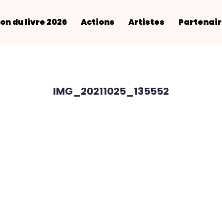
on du livre 2026
Actions
Artistes
Partenai
IMG_20211025_135552