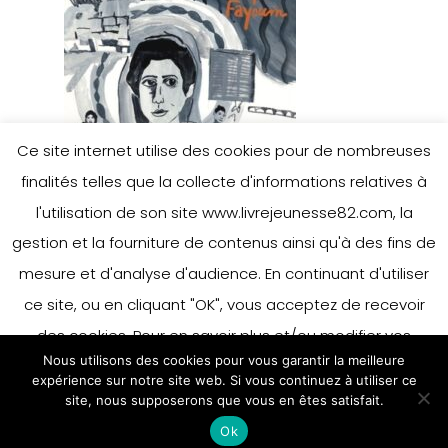
Ce site internet utilise des cookies pour de nombreuses
finalités telles que la collecte d'informations relatives à
l'utilisation de son site www.livrejeunesse82.com, la
gestion et la fourniture de contenus ainsi qu'à des fins de
mesure et d'analyse d'audience. En continuant d'utiliser
ce site, ou en cliquant "OK", vous acceptez de recevoir
des cookies. Pour en savoir plus et/ou modifier vos
Nous utilisons des cookies pour vous garantir la meilleure
préférences en matière de cookies, merci de vous référer
expérience sur notre site web. Si vous continuez à utiliser ce
à notre politique sur les cookies.
site, nous supposerons que vous en êtes satisfait.
Accepter
Ok
En savoir plus