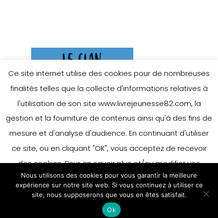
Ce site internet utilise des cookies pour de nombreuses
finalités telles que la collecte d'informations relatives à
l'utilisation de son site www.livrejeunesse82.com, la
gestion et la fourniture de contenus ainsi qu'à des fins de
mesure et d'analyse d'audience. En continuant d'utiliser
ce site, ou en cliquant "OK", vous acceptez de recevoir
des cookies. Pour en savoir plus et/ou modifier vos
Nous utilisons des cookies pour vous garantir la meilleure
préférences en matière de cookies, merci de vous référer
expérience sur notre site web. Si vous continuez à utiliser ce
à notre politique sur les cookies.
site, nous supposerons que vous en êtes satisfait.
Accepter
Ok
En savoir plus