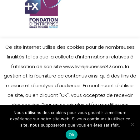
Ce site internet utilise des cookies pour de nombreuses
finalités telles que la collecte d'informations relatives à
l'utilisation de son site www.livrejeunesse82.com, la
gestion et la fourniture de contenus ainsi qu'à des fins de
mesure et d'analyse d'audience. En continuant d'utiliser
ce site, ou en cliquant "OK", vous acceptez de recevoir
des cookies. Pour en savoir plus et/ou modifier vos
Nous utilisons des cookies pour vous garantir la meilleure
préférences en matière de cookies, merci de vous référer
expérience sur notre site web. Si vous continuez à utiliser ce
à notre politique sur les cookies.
site, nous supposerons que vous en êtes satisfait.
Accepter
Ok
En savoir plus