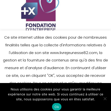
Ce site internet utilise des cookies pour de nombreuses
finalités telles que la collecte d'informations relatives à
l'utilisation de son site www.livrejeunesse82.com, la
gestion et la fourniture de contenus ainsi qu'à des fins de
mesure et d'analyse d'audience. En continuant d'utiliser
ce site, ou en cliquant "OK", vous acceptez de recevoir
des cookies. Pour en savoir plus et/ou modifier vos
Nous utilisons des cookies pour vous garantir la meilleure
préférences en matière de cookies, merci de vous référer
expérience sur notre site web. Si vous continuez à utiliser ce
à notre politique sur les cookies.
site, nous supposerons que vous en êtes satisfait.
Accepter
Ok
En savoir plus