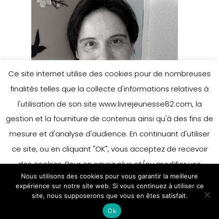
Ce site internet utilise des cookies pour de nombreuses
finalités telles que la collecte d'informations relatives à
l'utilisation de son site www.livrejeunesse82.com, la
gestion et la fourniture de contenus ainsi qu'à des fins de
mesure et d'analyse d'audience. En continuant d'utiliser
ce site, ou en cliquant "OK", vous acceptez de recevoir
des cookies. Pour en savoir plus et/ou modifier vos
Nous utilisons des cookies pour vous garantir la meilleure
préférences en matière de cookies, merci de vous référer
expérience sur notre site web. Si vous continuez à utiliser ce
à notre politique sur les cookies.
site, nous supposerons que vous en êtes satisfait.
Accepter
Ok
En savoir plus