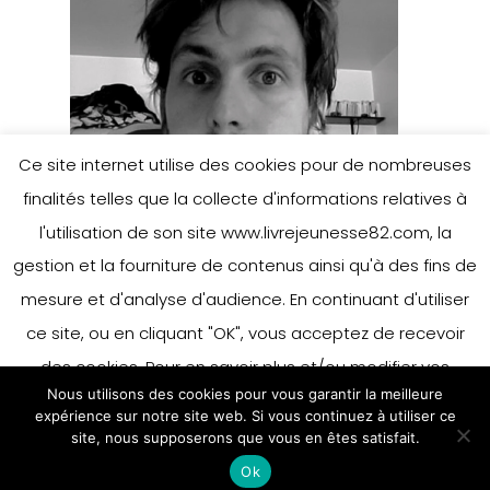
Ce site internet utilise des cookies pour de nombreuses
finalités telles que la collecte d'informations relatives à
l'utilisation de son site www.livrejeunesse82.com, la
gestion et la fourniture de contenus ainsi qu'à des fins de
mesure et d'analyse d'audience. En continuant d'utiliser
ce site, ou en cliquant "OK", vous acceptez de recevoir
des cookies. Pour en savoir plus et/ou modifier vos
Nous utilisons des cookies pour vous garantir la meilleure
préférences en matière de cookies, merci de vous référer
expérience sur notre site web. Si vous continuez à utiliser ce
à notre politique sur les cookies.
site, nous supposerons que vous en êtes satisfait.
Accepter
Ok
En savoir plus