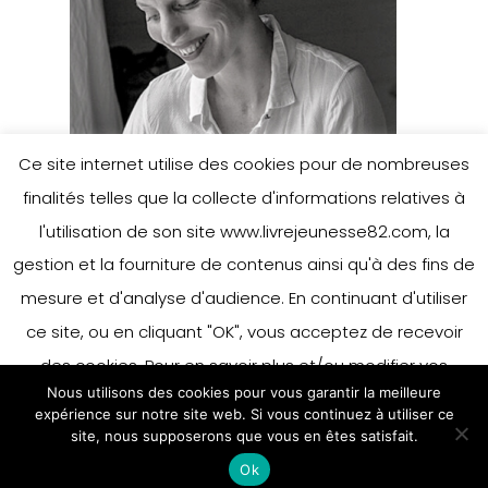
Ce site internet utilise des cookies pour de nombreuses
finalités telles que la collecte d'informations relatives à
l'utilisation de son site www.livrejeunesse82.com, la
gestion et la fourniture de contenus ainsi qu'à des fins de
mesure et d'analyse d'audience. En continuant d'utiliser
ce site, ou en cliquant "OK", vous acceptez de recevoir
des cookies. Pour en savoir plus et/ou modifier vos
Nous utilisons des cookies pour vous garantir la meilleure
préférences en matière de cookies, merci de vous référer
expérience sur notre site web. Si vous continuez à utiliser ce
à notre politique sur les cookies.
site, nous supposerons que vous en êtes satisfait.
Accepter
Ok
En savoir plus