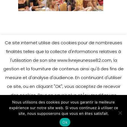
Ce site internet utilise des cookies pour de nombreuses
finalités telles que la collecte d'informations relatives à
l'utilisation de son site www.livrejeunesse82.com, la
gestion et la fourniture de contenus ainsi qu'à des fins de
mesure et d'analyse d'audience. En continuant d'utiliser
ce site, ou en cliquant "OK", vous acceptez de recevoir
des cookies. Pour en savoir plus et/ou modifier vos
Nous utilisons des cookies pour vous garantir la meilleure
préférences en matière de cookies, merci de vous référer
expérience sur notre site web. Si vous continuez à utiliser ce
à notre politique sur les cookies.
site, nous supposerons que vous en êtes satisfait.
Accepter
Ok
En savoir plus