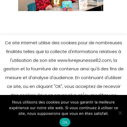
Ce site internet utilise des cookies pour de nombreuses
finalités telles que la collecte d'informations relatives à
l'utilisation de son site www.livrejeunesse82.com, la
gestion et la fourniture de contenus ainsi qu'à des fins de
mesure et d'analyse d'audience. En continuant d'utiliser
ce site, ou en cliquant "OK", vous acceptez de recevoir
des cookies. Pour en savoir plus et/ou modifier vos
Nous utilisons des cookies pour vous garantir la meilleure
préférences en matière de cookies, merci de vous référer
expérience sur notre site web. Si vous continuez à utiliser ce
à notre politique sur les cookies.
site, nous supposerons que vous en êtes satisfait.
Accepter
Ok
En savoir plus