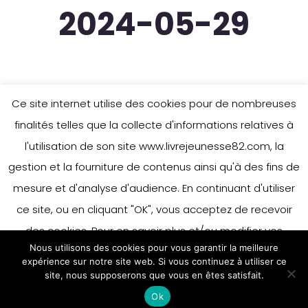
2024-05-29
Ce site internet utilise des cookies pour de nombreuses
finalités telles que la collecte d'informations relatives à
l'utilisation de son site www.livrejeunesse82.com, la
gestion et la fourniture de contenus ainsi qu'à des fins de
mesure et d'analyse d'audience. En continuant d'utiliser
ce site, ou en cliquant "OK", vous acceptez de recevoir
des cookies. Pour en savoir plus et/ou modifier vos
Nous utilisons des cookies pour vous garantir la meilleure
préférences en matière de cookies, merci de vous référer
expérience sur notre site web. Si vous continuez à utiliser ce
à notre politique sur les cookies.
site, nous supposerons que vous en êtes satisfait.
Accepter
Ok
En savoir plus