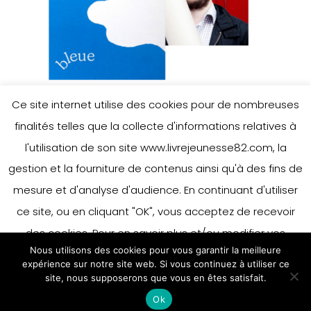
Ce site internet utilise des cookies pour de nombreuses
finalités telles que la collecte d'informations relatives à
l'utilisation de son site www.livrejeunesse82.com, la
gestion et la fourniture de contenus ainsi qu'à des fins de
mesure et d'analyse d'audience. En continuant d'utiliser
ce site, ou en cliquant "OK", vous acceptez de recevoir
des cookies. Pour en savoir plus et/ou modifier vos
Nous utilisons des cookies pour vous garantir la meilleure
préférences en matière de cookies, merci de vous référer
expérience sur notre site web. Si vous continuez à utiliser ce
à notre politique sur les cookies.
site, nous supposerons que vous en êtes satisfait.
Accepter
Ok
En savoir plus