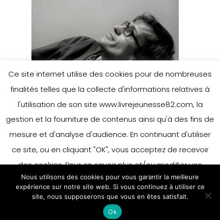
Ce site internet utilise des cookies pour de nombreuses
finalités telles que la collecte d'informations relatives à
l'utilisation de son site www.livrejeunesse82.com, la
gestion et la fourniture de contenus ainsi qu'à des fins de
mesure et d'analyse d'audience. En continuant d'utiliser
ce site, ou en cliquant "OK", vous acceptez de recevoir
des cookies. Pour en savoir plus et/ou modifier vos
Nous utilisons des cookies pour vous garantir la meilleure
préférences en matière de cookies, merci de vous référer
expérience sur notre site web. Si vous continuez à utiliser ce
à notre politique sur les cookies.
site, nous supposerons que vous en êtes satisfait.
Accepter
Ok
En savoir plus