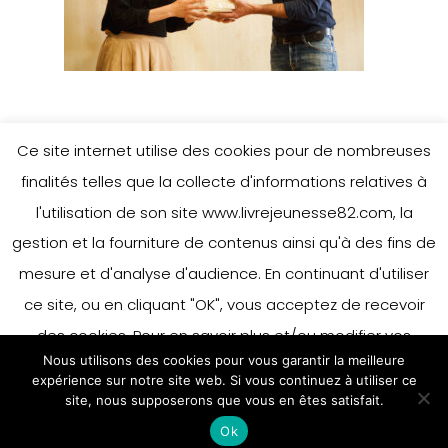
Ce site internet utilise des cookies pour de nombreuses
finalités telles que la collecte d'informations relatives à
l'utilisation de son site www.livrejeunesse82.com, la
gestion et la fourniture de contenus ainsi qu'à des fins de
mesure et d'analyse d'audience. En continuant d'utiliser
ce site, ou en cliquant "OK", vous acceptez de recevoir
des cookies. Pour en savoir plus et/ou modifier vos
Nous utilisons des cookies pour vous garantir la meilleure
préférences en matière de cookies, merci de vous référer
expérience sur notre site web. Si vous continuez à utiliser ce
à notre politique sur les cookies.
site, nous supposerons que vous en êtes satisfait.
Accepter
Ok
En savoir plus