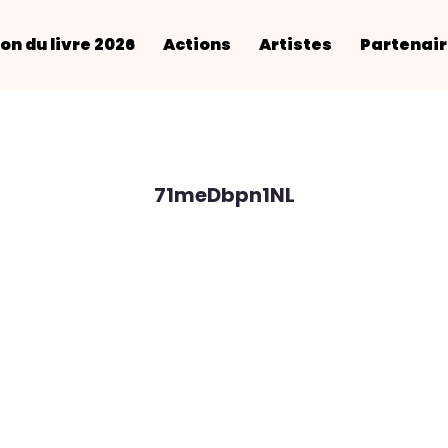
on du livre 2026
Actions
Artistes
Partenai
71meDbpn1NL