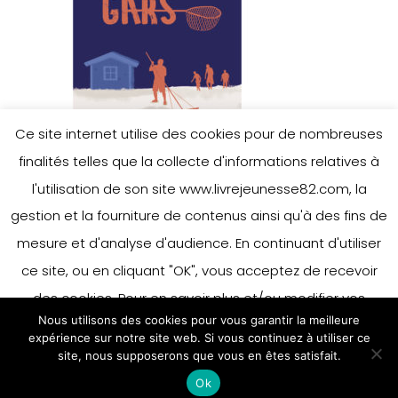
Ce site internet utilise des cookies pour de nombreuses
finalités telles que la collecte d'informations relatives à
l'utilisation de son site www.livrejeunesse82.com, la
gestion et la fourniture de contenus ainsi qu'à des fins de
mesure et d'analyse d'audience. En continuant d'utiliser
ce site, ou en cliquant "OK", vous acceptez de recevoir
des cookies. Pour en savoir plus et/ou modifier vos
Nous utilisons des cookies pour vous garantir la meilleure
préférences en matière de cookies, merci de vous référer
expérience sur notre site web. Si vous continuez à utiliser ce
à notre politique sur les cookies.
site, nous supposerons que vous en êtes satisfait.
Accepter
Ok
En savoir plus