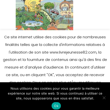
Ce site internet utilise des cookies pour de nombreuses
finalités telles que la collecte d'informations relatives à
l'utilisation de son site www.livrejeunesse82.com, la
gestion et la fourniture de contenus ainsi qu'à des fins de
mesure et d'analyse d'audience. En continuant d'utiliser
ce site, ou en cliquant "OK", vous acceptez de recevoir
des cookies. Pour en savoir plus et/ou modifier vos
Nous utilisons des cookies pour vous garantir la meilleure
préférences en matière de cookies, merci de vous référer
expérience sur notre site web. Si vous continuez à utiliser ce
à notre politique sur les cookies.
site, nous supposerons que vous en êtes satisfait.
Accepter
Ok
En savoir plus