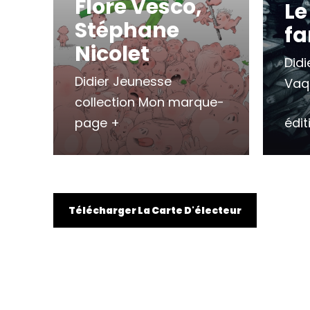
Flore Vesco,
Le
Stéphane
f
Nicolet
Didi
Didier Jeunesse
Vaq
collection Mon marque-
page +
édi
Télécharger La Carte D'électeur