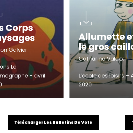
s Corps
Allumette e
aysages
le gros cail
on Galvier
Catharina Valckx
ions Le
mographe – avril
L’école des loisirs – A
0
2020
Télécharger Les Bulletins De Vote