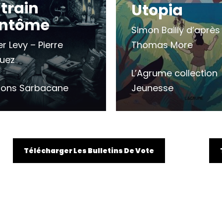
 train
Utopia
antôme
Simon Bailly d’après
er Levy – Pierre
Thomas More
uez
L’Agrume collection
tions Sarbacane
Jeunesse
Télécharger Les Bulletins De Vote