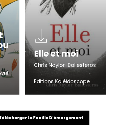
t
lou
Elle et moi
Chris Naylor-Ballesteros
vril
Editions Kaléidoscope
Télécharger La Feuille D'émargement