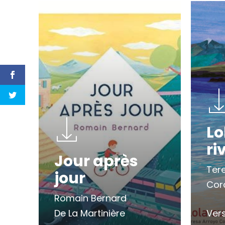
Lo
ri
Jour après
Ter
jour
Cor
Romain Bernard
De La Martinière
Ver