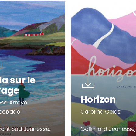
la sur le
vage
Horizon
esa Arroyo
cobado
Carolina Celas
sant Sud Jeunesse,
Gallimard Jeunesse,