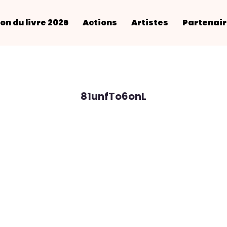
on du livre 2026
Actions
Artistes
Partenai
81unfTo6onL