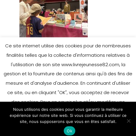
Ce site internet utilise des cookies pour de nombreuses
finalités telles que la collecte d'informations relatives à
l'utilisation de son site www.livrejeunesse82.com, la
gestion et la fourniture de contenus ainsi qu'à des fins de
mesure et d'analyse d'audience. En continuant d'utiliser
ce site, ou en cliquant "OK", vous acceptez de recevoir
des cookies. Pour en savoir plus et/ou modifier vos
Nous utilisons des cookies pour vous garantir la meilleure
préférences en matière de cookies, merci de vous référer
expérience sur notre site web. Si vous continuez à utiliser ce
à notre politique sur les cookies.
site, nous supposerons que vous en êtes satisfait.
Accepter
Ok
En savoir plus