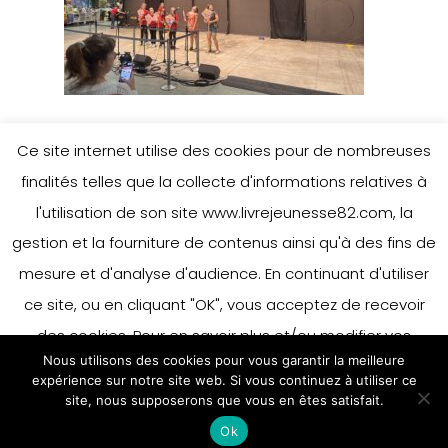
Ce site internet utilise des cookies pour de nombreuses
finalités telles que la collecte d'informations relatives à
l'utilisation de son site www.livrejeunesse82.com, la
gestion et la fourniture de contenus ainsi qu'à des fins de
mesure et d'analyse d'audience. En continuant d'utiliser
ce site, ou en cliquant "OK", vous acceptez de recevoir
des cookies. Pour en savoir plus et/ou modifier vos
Nous utilisons des cookies pour vous garantir la meilleure
préférences en matière de cookies, merci de vous référer
expérience sur notre site web. Si vous continuez à utiliser ce
à notre politique sur les cookies.
site, nous supposerons que vous en êtes satisfait.
Accepter
Ok
En savoir plus