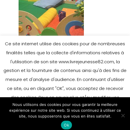
Ce site internet utilise des cookies pour de nombreuses
finalités telles que la collecte d'informations relatives à
l'utilisation de son site www.livrejeunesse82.com, la
gestion et la fourniture de contenus ainsi qu'à des fins de
mesure et d'analyse d'audience. En continuant d'utiliser
ce site, ou en cliquant "OK", vous acceptez de recevoir
des cookies. Pour en savoir plus et/ou modifier vos
Nous utilisons des cookies pour vous garantir la meilleure
préférences en matière de cookies, merci de vous référer
expérience sur notre site web. Si vous continuez à utiliser ce
à notre politique sur les cookies.
site, nous supposerons que vous en êtes satisfait.
Accepter
Ok
En savoir plus