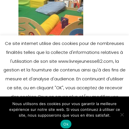
Ce site internet utilise des cookies pour de nombreuses
finalités telles que la collecte d'informations relatives à
l'utilisation de son site www.livrejeunesse82.com, la
gestion et la fourniture de contenus ainsi qu'à des fins de
mesure et d'analyse d'audience. En continuant d'utiliser
ce site, ou en cliquant "OK", vous acceptez de recevoir
des cookies. Pour en savoir plus et/ou modifier vos
Nous utilisons des cookies pour vous garantir la meilleure
préférences en matière de cookies, merci de vous référer
expérience sur notre site web. Si vous continuez à utiliser ce
à notre politique sur les cookies.
site, nous supposerons que vous en êtes satisfait.
Accepter
Ok
En savoir plus