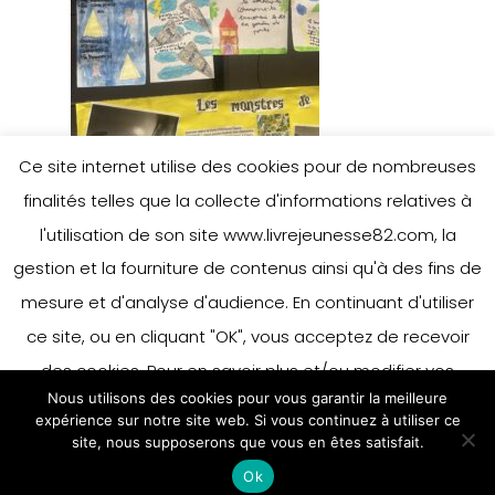
Ce site internet utilise des cookies pour de nombreuses
finalités telles que la collecte d'informations relatives à
l'utilisation de son site www.livrejeunesse82.com, la
gestion et la fourniture de contenus ainsi qu'à des fins de
mesure et d'analyse d'audience. En continuant d'utiliser
ce site, ou en cliquant "OK", vous acceptez de recevoir
des cookies. Pour en savoir plus et/ou modifier vos
Nous utilisons des cookies pour vous garantir la meilleure
préférences en matière de cookies, merci de vous référer
expérience sur notre site web. Si vous continuez à utiliser ce
à notre politique sur les cookies.
site, nous supposerons que vous en êtes satisfait.
Accepter
Ok
En savoir plus