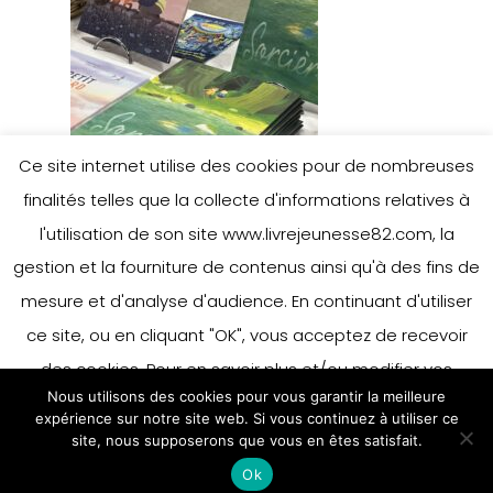
Ce site internet utilise des cookies pour de nombreuses
finalités telles que la collecte d'informations relatives à
l'utilisation de son site www.livrejeunesse82.com, la
gestion et la fourniture de contenus ainsi qu'à des fins de
mesure et d'analyse d'audience. En continuant d'utiliser
ce site, ou en cliquant "OK", vous acceptez de recevoir
des cookies. Pour en savoir plus et/ou modifier vos
Nous utilisons des cookies pour vous garantir la meilleure
préférences en matière de cookies, merci de vous référer
expérience sur notre site web. Si vous continuez à utiliser ce
à notre politique sur les cookies.
site, nous supposerons que vous en êtes satisfait.
Accepter
Ok
En savoir plus