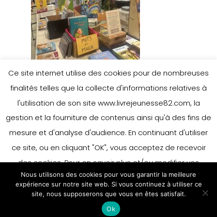
Ce site internet utilise des cookies pour de nombreuses
finalités telles que la collecte d'informations relatives à
l'utilisation de son site www.livrejeunesse82.com, la
gestion et la fourniture de contenus ainsi qu'à des fins de
mesure et d'analyse d'audience. En continuant d'utiliser
ce site, ou en cliquant "OK", vous acceptez de recevoir
des cookies. Pour en savoir plus et/ou modifier vos
Nous utilisons des cookies pour vous garantir la meilleure
préférences en matière de cookies, merci de vous référer
expérience sur notre site web. Si vous continuez à utiliser ce
à notre politique sur les cookies.
site, nous supposerons que vous en êtes satisfait.
Accepter
Ok
En savoir plus